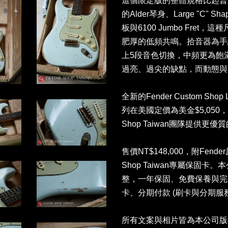
這個限定版的整體規格比起普通的
的Alder琴身、Large "C" S
板與6100 Jumbo Fre
肥厚的低頻共鳴。拾音器為手繞的Han
上5段音色切換，中頻更為飽滿
過亮、過尖的缺點，而動態與
全新的Fender Custom Shop Limi
列在美國定價為美金$5,050，
Shop Taiwan團隊提供
售價NT$148,000，附Fend
Shop Taiwan專屬保固
整，一年保固、免費保養與完
卡、分期付款 (刷卡與分期
所有文案與相片皆為本公司版