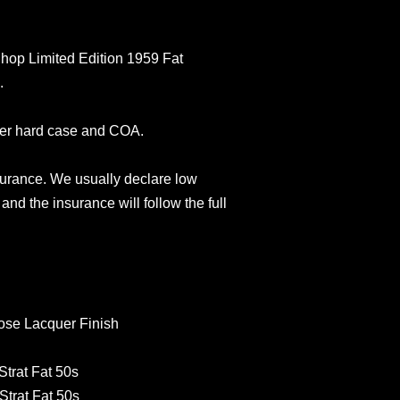
op Limited Edition 1959 Fat
.
der hard case and COA.
surance. We usually declare low
and the insurance will follow the full
lose Lacquer Finish
trat Fat 50s
trat Fat 50s