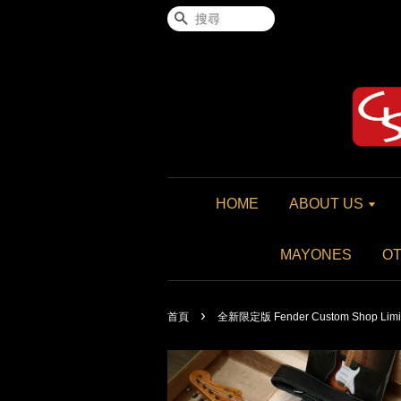
搜尋
HOME
ABOUT US
MAYONES
O
›
首頁
全新限定版 Fender Custom Shop Limited E