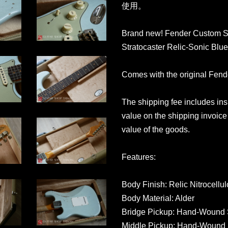
使用。
Brand new! Fender Custom Sh
Stratocaster Relic-Sonic Blue
Comes with the original Fen
The shipping fee includes in
value on the shipping invoice 
value of the goods.
Features:
Body Finish: Relic Nitrocellu
Body Material: Alder
Bridge Pickup: Hand-Wound S
Middle Pickup: Hand-Wound S