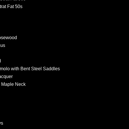
rat Fat 50s
Rosewood
ius
d
molo with Bent Steel Saddles
Lacquer
n Maple Neck
ys