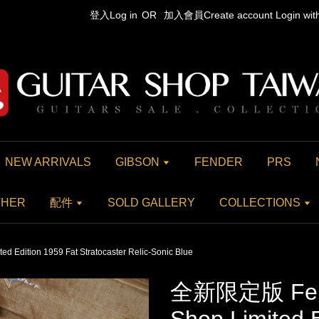
登入Log in
OR
加入會員Create account
Login wi
NEW ARRIVALS
GIBSON
FENDER
PRS
THER
配件
SOLD GALLERY
COLLECTIONS
dition 1959 Fat Stratocaster Relic-Sonic Blue
全新限定版 Fend