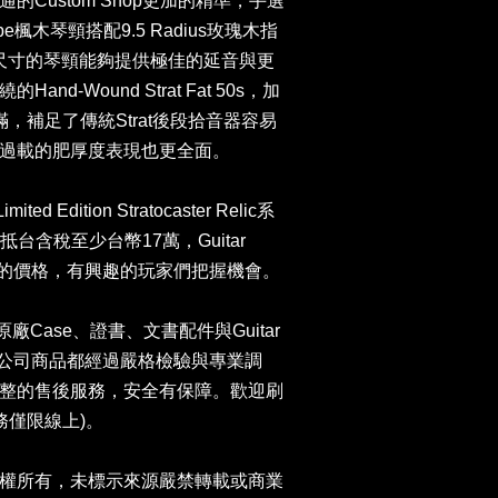
Custom Shop更加的精準，手選
hape楓木琴頸搭配9.5 Radius玫瑰木指
t，這種尺寸的琴頸能夠提供極佳的延音與更
d-Wound Strat Fat 50s，加
，補足了傳統Strat後段拾音器容易
過載的肥厚度表現也更全面。
ted Edition Stratocaster Relic系
抵台含稅至少台幣17萬，Guitar
更優質的價格，有興趣的玩家們把握機會。
er原廠Case、證書、文書配件與Guitar
卡。本公司商品都經過嚴格檢驗與專業調
整的售後服務，安全有保障。歡迎刷
服務僅限線上)。
權所有，未標示來源嚴禁轉載或商業