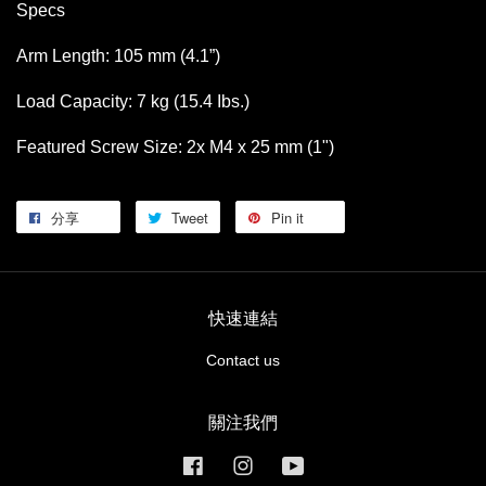
Specs
Arm Length: 105 mm (4.1”)
Load Capacity: 7 kg (15.4 Ibs.)
Featured Screw Size: 2x M4 x 25 mm (1")
分享
Tweet
Pin it
快速連結
Contact us
關注我們
Facebook
Instagram
YouTube