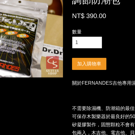
調節防潮包
NT$ 390.00
數量
加入購物車
關於FERNANDES吉他專用
不需要除濕機、防潮箱的最佳
可保存木製樂器於最良好的5
矽凝膠製作，固態顆粒不會有
包兩入，木吉他、電吉他、貝