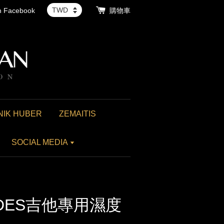
th Facebook
購物車
NIK HUBER
ZEMAITIS
SOCIAL MEDIA
NDES吉他專用濕度