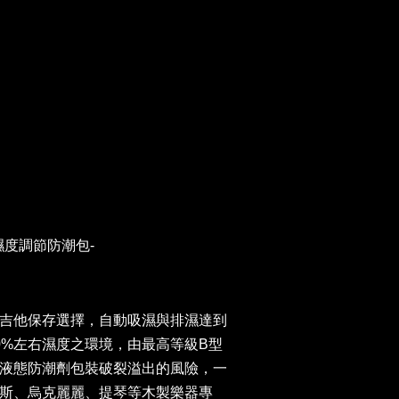
濕度調節防潮包-
吉他保存選擇，自動吸濕與排濕達到
0%左右濕度之環境，由最高等級B型
液態防潮劑包裝破裂溢出的風險，一
斯、烏克麗麗、提琴等木製樂器專