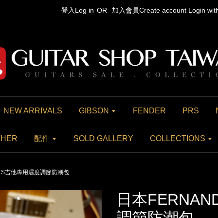
登入Log in
OR
加入會員Create account
Login wi
NEW ARRIVALS
GIBSON
FENDER
PRS
THER
配件
SOLD GALLERY
COLLECTIONS
DES吉他專用濕度調節防潮包
日本FERNA