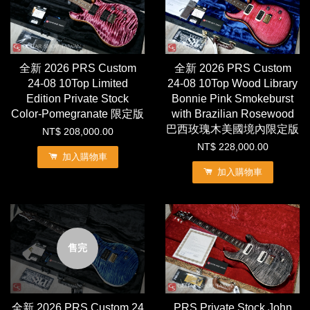
全新 2026 PRS Custom
全新 2026 PRS Custom
24-08 10Top Limited
24-08 10Top Wood Library
Edition Private Stock
Bonnie Pink Smokeburst
Color-Pomegranate 限定版
with Brazilian Rosewood
巴西玫瑰木美國境內限定版
NT$ 208,000.00
NT$ 228,000.00
加入購物車
加入購物車
售完
全新 2026 PRS Custom 24
PRS Private Stock John