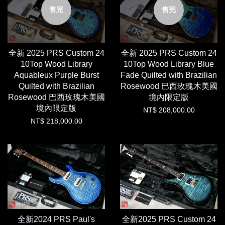
售完
售完
全新 2025 PRS Custom 24
全新 2025 PRS Custom 24
10Top Wood Library
10Top Wood Library Blue
Aquableux Purple Burst
Fade Quilted with Brazilian
Quilted with Brazilian
Rosewood 巴西玫瑰木美國
Rosewood 巴西玫瑰木美國
境內限定版
境內限定版
NT$ 208,000.00
NT$ 218,000.00
全新2024 PRS Paul's
全新2025 PRS Custom 24