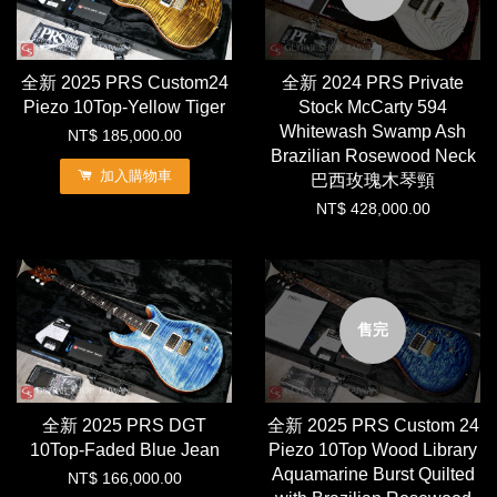
全新 2025 PRS Custom24
全新 2024 PRS Private
Piezo 10Top-Yellow Tiger
Stock McCarty 594
Whitewash Swamp Ash
NT$ 185,000.00
Brazilian Rosewood Neck
加入購物車
巴西玫瑰木琴頸
NT$ 428,000.00
售完
全新 2025 PRS DGT
全新 2025 PRS Custom 24
10Top-Faded Blue Jean
Piezo 10Top Wood Library
Aquamarine Burst Quilted
NT$ 166,000.00