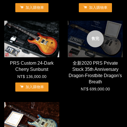
加入購物車
加入購物車
售完
PRS Custom 24-Dark
全新2020 PRS Private
Cherry Sunburst
Stock 35th Anniversary
Dragon-Frostbite Dragon's
NT$ 136,000.00
Breath
加入購物車
NT$ 699,000.00