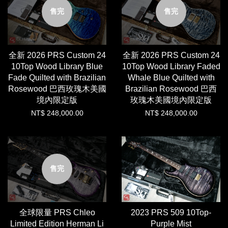
售完
售完
全新 2026 PRS Custom 24
全新 2026 PRS Custom 24
10Top Wood Library Blue
10Top Wood Library Faded
Fade Quilted with Brazilian
Whale Blue Quilted with
Rosewood 巴西玫瑰木美國
Brazilian Rosewood 巴西
境內限定版
玫瑰木美國境內限定版
NT$ 248,000.00
NT$ 248,000.00
售完
全球限量 PRS Chleo
2023 PRS 509 10Top-
Limited Edition Herman Li
Purple Mist