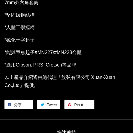
7mm外六角套筒
*堅固碳鋼結構
*人體工學握柄
*磁化十字起子
*能與章魚起子#MN227/#MN228合體
*適用Gibson. PRS. Gretsch等品牌
以上產品介紹皆由總代理「旋弦有限公司 Xuan-Xuan
Co.,Ltd」提供。
分享
Tweet
Pin it
快速連結