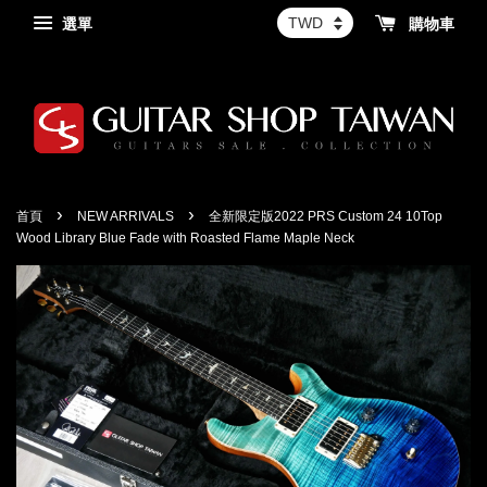
選單
購物車
›
›
首頁
NEW ARRIVALS
全新限定版2022 PRS Custom 24 10Top
Wood Library Blue Fade with Roasted Flame Maple Neck