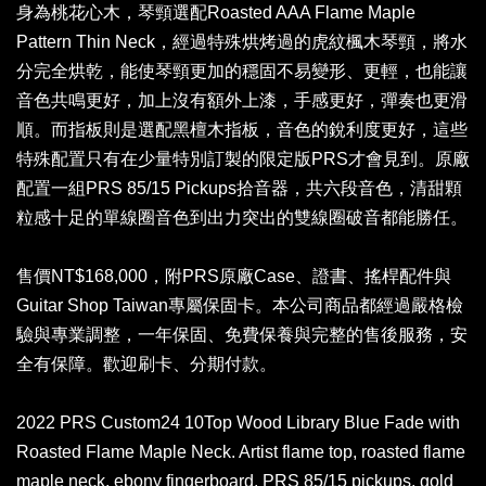
身為桃花心木，琴頸選配Roasted AAA Flame Maple
Pattern Thin Neck，經過特殊烘烤過的虎紋楓木琴頸，將水
分完全烘乾，能使琴頸更加的穩固不易變形、更輕，也能讓
音色共鳴更好，加上沒有額外上漆，手感更好，彈奏也更滑
順。而指板則是選配黑檀木指板，音色的銳利度更好，這些
特殊配置只有在少量特別訂製的限定版PRS才會見到。原廠
配置一組PRS 85/15 Pickups拾音器，共六段音色，清甜顆
粒感十足的單線圈音色到出力突出的雙線圈破音都能勝任。
售價NT$168,000，附PRS原廠Case、證書、搖桿配件與
Guitar Shop Taiwan專屬保固卡。本公司商品都經過嚴格檢
驗與專業調整，一年保固、免費保養與完整的售後服務，安
全有保障。歡迎刷卡、分期付款。
2022 PRS Custom24 10Top Wood Library Blue Fade with
Roasted Flame Maple Neck. Artist flame top, roasted flame
maple neck, ebony fingerboard, PRS 85/15 pickups, gold