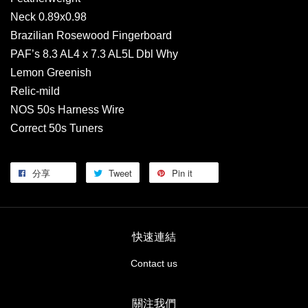
Neck 0.89x0.98
Brazilian Rosewood Fingerboard
PAF’s 8.3 AL4 x 7.3 AL5L Dbl Why
Lemon Greenish
Relic-mild
NOS 50s Harness Wire
Correct 50s Tuners
分享
Tweet
Pin it
快速連結
Contact us
關注我們