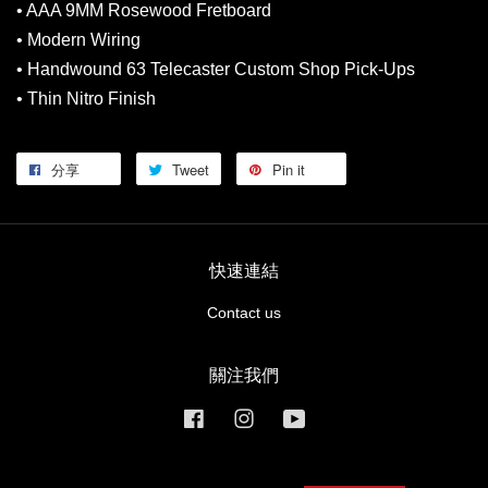
• AAA 9MM Rosewood Fretboard
• Modern Wiring
• Handwound 63 Telecaster Custom Shop Pick-Ups
• Thin Nitro Finish
分享
Tweet
Pin it
快速連結
Contact us
關注我們
Facebook
Instagram
YouTube