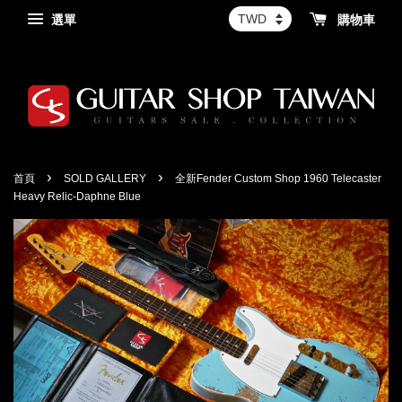
選單
購物車
›
›
首頁
SOLD GALLERY
全新Fender Custom Shop 1960 Telecaster
Heavy Relic-Daphne Blue