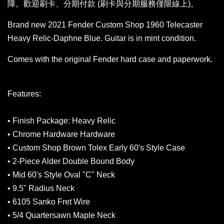
障。歡迎刷卡、分期付款 (刷卡與分期服務僅限線上)。
Brand new 2021 Fender Custom Shop 1960 Telecaster
Heavy Relic-Daphne Blue. Guitar is in mint condition.
Comes with the original Fender hard case and paperwork.
Features:
• Finish Package: Heavy Relic
• Chrome Hardware Hardware
• Custom Shop Brown Tolex Early 60's Style Case
• 2-Piece Alder Double Bound Body
• Mid 60's Style Oval "C" Neck
• 9.5" Radius Neck
• 6105 Sanko Fret Wire
• 5/4 Quartersawn Maple Neck