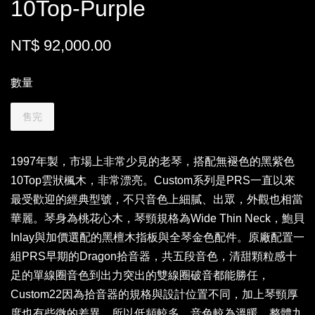
10Top-Purple
NT$ 92,000.00
數量
售完
1997年製，市場上非常少見的老琴，搭配無褪色的黑紫色
10Top雲狀楓木，非常漂亮。Custom系列是PRS一直以來
最受歡迎的經典型號，不只音色上細膩、出眾，外觀也相當
華麗。琴身為桃花心木，琴頸規格為Wide Thin Neck，鮑貝
Inlay與加價選配的黑檀木指板與全琴金色配件。原廠配置一
組PRS早期的Dragon拾音器，共五段音色，清甜顆粒感十
足的單線圈音色到出力突出的雙線圈破音都能勝任，
Custom22因為拾音器的規格與設計位置不同，加上琴頸厚
度也有些微的差異，所以低頻較多，音色較為溫暖。整體九