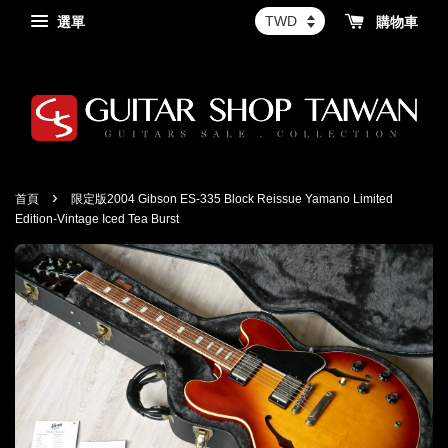
選單
購物車
›
首頁
限定版2004 Gibson ES-335 Block Reissue Yamano Limited
Edition-Vintage Iced Tea Burst