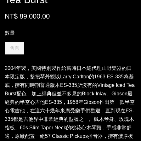
NT$ 89,000.00
數量
售完
2004年製，美國特別製作給當時日本總代理山野樂器的日
本限定版，整把琴外觀以Larry Carlton的1963 ES-335為基
底，擁有同時期普通版本ES-335所沒有的Vintage Iced Tea
Burst配色，加上經典但並不多見的Block Inlay。Gibson最
經典的半空心吉他ES-335，1958年Gibson推出第一款半空
心電吉他，在這六十幾年來廣受樂手們歡迎，直到現在ES-
335都是吉他界中非常經典的型號之一。楓木琴身、玫瑰木
指板、60s Slim Taper Neck的桃花心木琴頸，手感非常舒
適，原廠配置一組57 Classic Pickups拾音器，擁有濃厚復