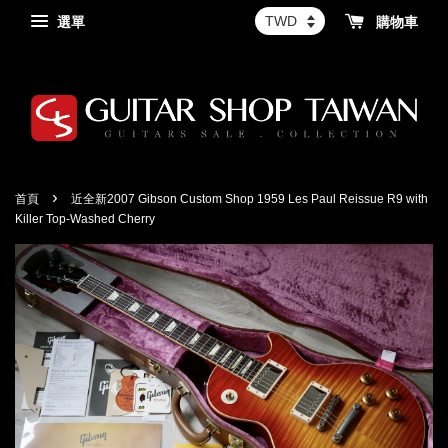
選單
購物車
›
首頁
近全新2007 Gibson Custom Shop 1959 Les Paul Reissue R9 with
Killer Top-Washed Cherry