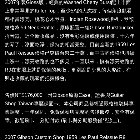
2007年製Gloss版，經典的Washed Cherry Burst配上市面
上非常罕見的Killer Top，至少5A的大虎紋，每個角度觀看
都相當漂亮。桃花心木琴身、Indian Rosewood指板，琴頸
規格為'59 Neck Profile，原廠配置一組Gibson Burstbucker
拾音器。近全新收藏品，沒有明顯傷痕或使用痕跡，十六年
的琴了，漆面乾淨，保持的相當完整。目前全新的1959 Les
Paul Reissue價格已突破台幣二十萬，而中古的價格也持續
上漲中，漂亮紋路的也不多見，一直以來，擁有漂亮紋路的
R9在市場上就是保值的象徵，更別說是少見的大虎紋，有
興趣收藏的玩家們把握機會。
售價NT$176,000，附Gibson原廠Case、證書與Guitar
Shop Taiwan專屬保固卡。本公司商品都經過嚴格檢驗與專
業調整，一年保固、免費保養與完整的售後服務，安全有保
障。歡迎刷卡、分期付款 (刷卡與分期服務僅限線上)。
2007 Gibson Custom Shop 1959 Les Paul Reissue R9