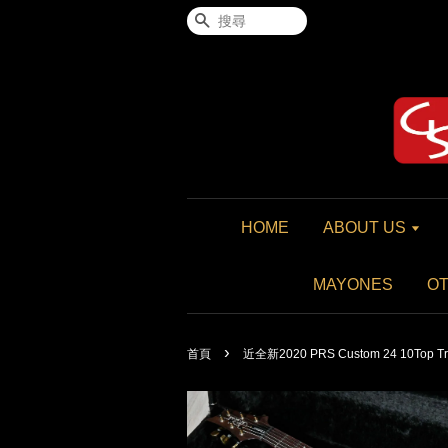
搜尋
HOME
ABOUT US
MAYONES
O
›
首頁
近全新2020 PRS Custom 24 10Top Tr