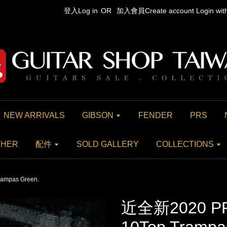
登入Log in
OR
加入會員Create account
Login wi
NEW ARRIVALS
GIBSON
FENDER
PRS
THER
配件
SOLD GALLERY
COLLECTIONS
ampas Green.
近全新2020 PR