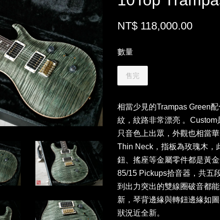
10Top Trampa
NT$ 118,000.00
數量
售完
相當少見的Trampas Gree
紋，紋路非常漂亮 。Cust
只音色上出眾，外觀也相當華麗
Thin Neck，指板為玫瑰木，此
鈕、搖座等金屬零件都是黃金
85/15 Pickups拾音器
到出力突出的雙線圈破音都能
新，琴背邊緣與轉鈕邊緣如圖
狀況近全新。