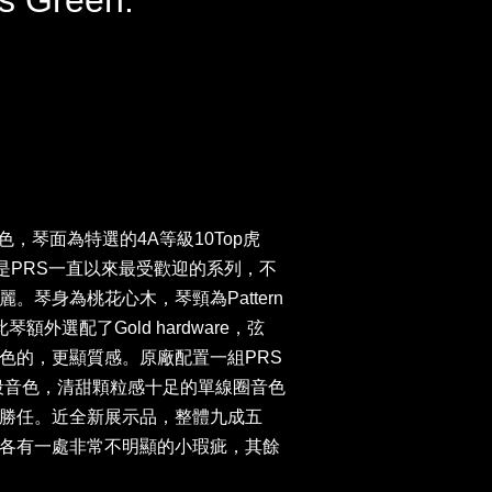
s Green.
n配色，琴面為特選的4A等級10Top虎
om是PRS一直以來最受歡迎的系列，不
。琴身為桃花心木，琴頸為Pattern
琴額外選配了Gold hardware，弦
色的，更顯質感。原廠配置一組PRS
，共五段音色，清甜顆粒感十足的單線圈音色
勝任。近全新展示品，整體九成五
各有一處非常不明顯的小瑕疵，其餘