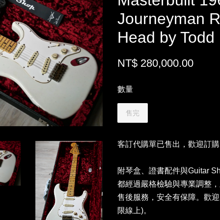
Masterbuilt 19
Journeyman R
Head by Todd
NT$ 280,000.00
數量
售完
客訂代購單已售出，歡迎訂購
附琴盒、證書配件與Guitar S
都經過嚴格檢驗與專業調整，
售後服務，安全有保障。歡迎
限線上)。