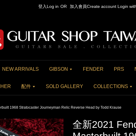
登入Log in
OR
加入會員Create account
Login wi
NEW ARRIVALS
GIBSON
FENDER
PRS
THER
配件
SOLD GALLERY
COLLECTIONS
uilt 1968 Stratocaster Journeyman Relic Reverse Head by Todd Krause
全新2021 Fend