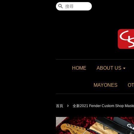
搜尋
HOME
ABOUT US
MAYONES
O
›
首頁
全新2021 Fender Custom Shop Masterb