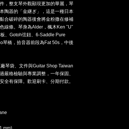
件，整支琴外觀顯現更加的華麗，琴
本陶器的「金継ぎ」，這是一種日本
黏合破碎的陶器後會將金粉撒在修補
條。琴身為Alder，楓木Ken "U"
板、Gotoh弦鈕、6-Saddle Pure
Tremolo琴橋，拾音器前段為Fat 50s，中後
廠琴袋、文件與Guitar Shop Taiwan
過嚴格檢驗與專業調整，一年保固、
安全有保障。歡迎刷卡、分期付款。
hane
41 mm)