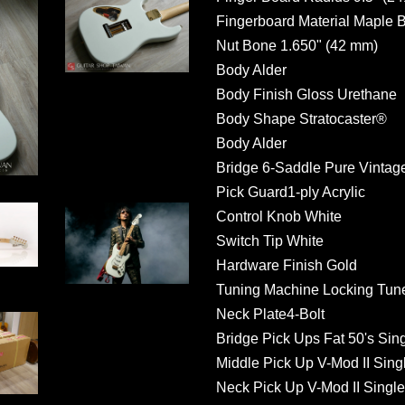
Fingerboard Material Maple 
Nut Bone 1.650" (42 mm)
Body Alder
Body Finish Gloss Urethane
Body Shape Stratocaster®
Body Alder
Bridge 6-Saddle Pure Vintag
Pick Guard1-ply Acrylic
Control Knob White
Switch Tip White
Hardware Finish Gold
Tuning Machine Locking Tu
Neck Plate4-Bolt
Bridge Pick Ups Fat 50's Sing
Middle Pick Up V-Mod II Sing
Neck Pick Up V-Mod II Single