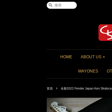
搜尋
HOME
ABOUT US
MAYONES
O
›
首頁
全新2022 Fender Japan Ken Stratocas