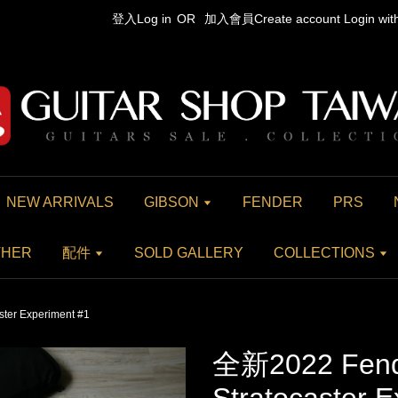
登入Log in
OR
加入會員Create account
Login wi
NEW ARRIVALS
GIBSON
FENDER
PRS
THER
配件
SOLD GALLERY
COLLECTIONS
ter Experiment #1
全新2022 Fend