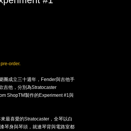
Experiment #1
e-order.
l彩虹樂團成立三十週年，Fender與吉他手
，分別為Stratocaster
stom ShopTM製作的Experiment #1與
多年來最喜愛的Stratocaster，全琴以白
漆琴身與琴頭，就連琴背與電路室都