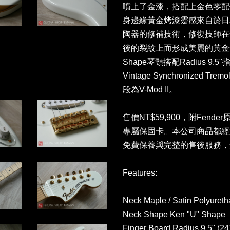
噴上了金漆，搭配上金色零配
身邊緣黃金烤漆靈感來自於日
陶器的修補技術，修復技師在
後的裂紋上而形成美麗的黃金色線
Shape琴頸搭配Radius 9.5"指
Vintage Synchronized 
段為V-Mod II。
售價NT$59,900，附Fender原
專屬保固卡。本公司商品都經
免費保養與完整的售後服務，
Features:
Neck Maple / Satin Polyuret
Neck Shape Ken "U" Shape
Finger Board Radius 9.5" (2