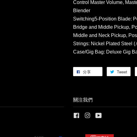
Control Master Volume, Mast
Blender
Switching5-Position Blade: Po
Bridge and Middle Pickup, Pos
Middle and Neck Pickup, Posi
Strings: Nickel Plated Steel 
Case/Gig Bag: Deluxe Gig B
分享
Tweet
關注我們
Facebook
Instagram
YouTube