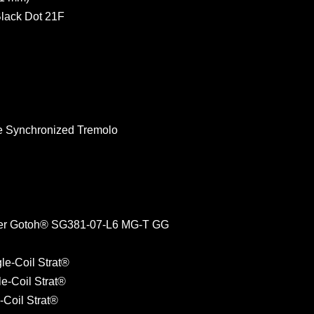
Black Dot 21F
e Synchronized Tremolo
ner Gotoh® SG381-07-L6 MG-T GG
le-Coil Strat®
le-Coil Strat®
-Coil Strat®