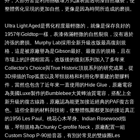
外，大部分皆是利用熱破壞方式讓表面透明漆自然龜裂，使
整體舊化呈現的更加自然，更像是因為時間所造成的磨損。
Ultra Light Aged是舊化程度最輕微的，就像是保存良好的
1957年Goldtop一樣，表漆佈滿輕微的自然裂痕，沒有過於
誇張的磨損。Murphy Lab採用全新升級改版最高復刻規
格，這是被原廠譽為是Gibson最好、最復古的規格，且在
市場上的評價相當高，改版後的復刻系列加入了多年來
Collector's Choice與True Historic頂規系列的研究成果，從
3D掃描的Top弧度以及琴頸規格和利用化學重建的塑膠料
件，當然也包含了近年來一直使用的Hide Glue，原廠電容
為美國Luxe製作的Bumblebee大黃蜂油質電容，搭配上全
新升級的復古線路，原廠認為能更加接近經典的PAF復古音
色。這些全新的材料與技術，使整體氛圍都更加的接近真正
的1956 Les Paul。桃花心木琴身、Indian Rosewood指
板，琴頸規格為Chunky C-profile Neck，原廠配置一組
Custom Shop P-90拾音器，有別於常見的雙線圈Les