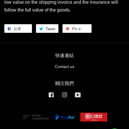
low value on the shipping invoice and the insurance will
follow the full value of the goods.
分享
Tweet
Pin it
快速連結
Contact us
關注我們
Facebook
Instagram
YouTube