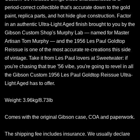
period-correct collectible that's accurate down to the gold
paint, replica parts, and hot hide glue construction. Factor
in an authentic Ultra-Light Aged finish brought to you by the
Gibson Custom Shop's Murphy Lab — named for Master
Artisan Tom Murphy — and the 1956 Les Paul Goldtop
Reissue is one of the most accurate re-creations this side
of vintage. Take it from Les Paul lovers at Sweetwater: if
you're chasing that true '56 vibe, you're going to revel in all
the Gibson Custom 1956 Les Paul Goldtop Reissue Ultra-
Light Aged has to offer.
Weight: 3.96kg/8.73lb
Comes with the original Gibson case, COA and paperwork.
The shipping fee includes insurance. We usually declare