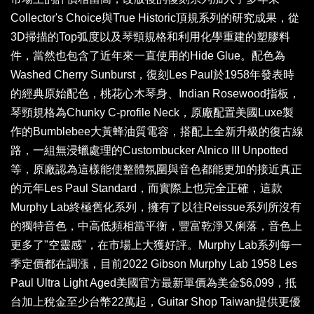
Collector's Choice與True Historic頂規系列的研究成果，從
3D掃描的Top弧度以及琴頸規格和利用化學重建的塑膠料
件，當然也包含了近年來一直使用的Hide Glue。配色為
Washed Cherry Sunburst，復刻Les Paul於1958年發表時
的經典原始配色，桃花心木琴身、Indian Rosewood指板，
琴頸規格為Chunky C-profile Neck，原廠配置美國Luxe製
作的Bumblebee大黃蜂油質電容，搭配上全新升級的復古線
路，一組無浸蠟處理的Custombucker Alnico III Unpotted
等，原廠認為這樣能使整體氛圍與音色都能更加的接近真正
的元年Les Paul Standard，而實際上也完全正確，這款
Murphy Lab終極舊化系列，擁有了以往Reissue系列所沒有
的獨特音色，中高低頻相當平衡，豐富乾淨又俐落，音色上
更多了"空靈感"，在市場上大獲好評。Murphy Lab系列每一
季定價都在調漲，目前2022 Gibson Murphy Lab 1958 Les
Paul Ultra Light Aged美國官方最新單價為美金$6,099，抵
台加上稅金至少台幣22萬起，Guitar Shop Taiwan提供更優