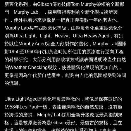
新舊化系列，由Gibson傳奇技師Tom Murphy帶領的全新部
門「Murphy Lab」，採用獲得專利的全新化學技術所製
作，使外觀看起來更像是一把真正彈奏數十年的老吉他。
Murphy Lab共有四款舊化等級，由輕度舊化至重度舊化分
別為Ultra Light、Light、Heavy、Ultra Heavy Aged，有別
於以往Murphy Aged完全刀刻製作的舊化，Murphy Lab團隊
對1950至1960年代初黃金時期所使用的原漆進行逆向工程
的科學研究，大部分利用熱破壞方式讓表面透明漆產生自然
的Weather Checking裂紋，使整體舊化呈現的更加自然，
更像是因為年代所自然產生，能夠由吉他的氛圍感受到時間
的流逝。
Ultra Light Aged是舊化程度最輕微的，就像是保存良好的
1958年Les Paul一樣，表漆佈滿輕微的自然裂痕，沒有過
於誇張的磨損。Murphy Lab採用全新升級改版最高復刻規
格，這是被原廠譽為是Gibson最好、最復古的規格，且在
市場上的評價相當高，改版後的復刻系列加入了多年來