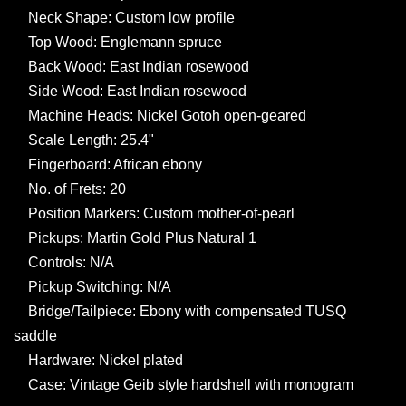
Neck Shape: Custom low profile
Top Wood: Englemann spruce
Back Wood: East Indian rosewood
Side Wood: East Indian rosewood
Machine Heads: Nickel Gotoh open-geared
Scale Length: 25.4"
Fingerboard: African ebony
No. of Frets: 20
Position Markers: Custom mother-of-pearl
Pickups: Martin Gold Plus Natural 1
Controls: N/A
Pickup Switching: N/A
Bridge/Tailpiece: Ebony with compensated TUSQ
saddle
Hardware: Nickel plated
Case: Vintage Geib style hardshell with monogram