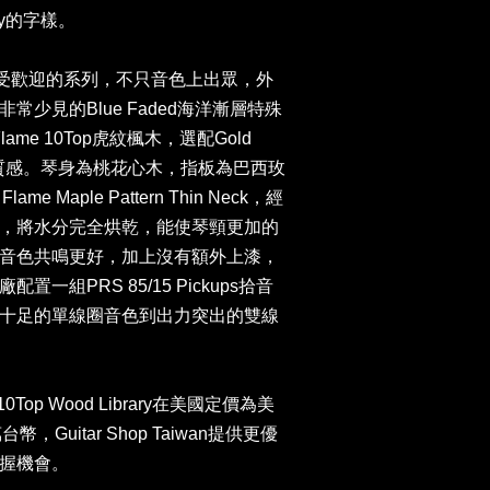
only的字樣。
來最受歡迎的系列，不只音色上出眾，外
少見的Blue Faded海洋漸層特殊
lame 10Top虎紋楓木，選配Gold
當有質感。琴身為桃花心木，指板為巴西玫
me Maple Pattern Thin Neck，經
，將水分完全烘乾，能使琴頸更加的
音色共鳴更好，加上沒有額外上漆，
一組PRS 85/15 Pickups拾音
十足的單線圈音色到出力突出的雙線
Top Wood Library在美國定價為美
幣，Guitar Shop Taiwan提供更優
握機會。