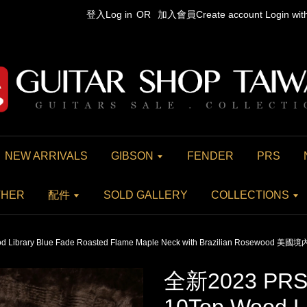
登入Log in
OR
加入會員Create account
Login wi
NEW ARRIVALS
GIBSON
FENDER
PRS
THER
配件
SOLD GALLERY
COLLECTIONS
 Library Blue Fade Roasted Flame Maple Neck with Brazilian Rosewood 
全新2023 PRS 