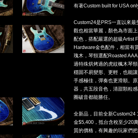
有著Custom built for USA 
Custom24是PRS一直以
觀也相當華麗，顏色為市面上非常
配色，搭配嚴選的超級Artist F
Hardware金色配件，相
瑰木，琴頸選配Roasted AAA Fla
過特殊烘烤過的虎紋楓木琴頸
穩固不易變形、更輕，也能讓
手感極佳，彈奏也更滑順。原廠配置
器，共五段音色，清甜顆粒感
圈破音都能勝任。
全新品，目前全新Custom24 10
金$5,400，抵台含稅至少20萬台
質的價格，有興趣的玩家們把