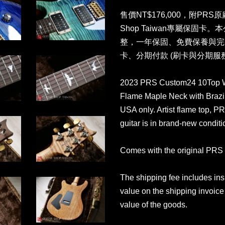
售價NT$176,000，附PRS
Shop Taiwan專屬保固
整，一年保固、免費保養與完
卡、分期付款 (刷卡與分期服
2023 PRS Custom24 10Top W
Flame Maple Neck with Brazi
USA only. Artist flame top, 
guitar is in brand-new conditi
Comes with the original PRS 
The shipping fee includes in
value on the shipping invoice 
value of the goods.