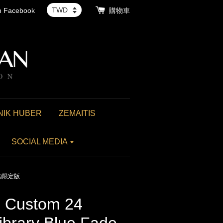
th Facebook
購物車
NIK HUBER
ZEMAITIS
SOCIAL MEDIA
美國境內限定版
Custom 24