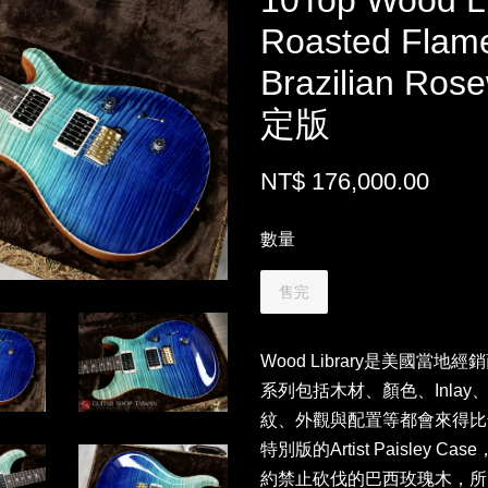
10Top Wood Li
Roasted Flame
Brazilian R
定版
NT$ 176,000.00
數量
售完
Wood Library是美國當
系列包括木材、顏色、Inla
紋、外觀與配置等都會來得比
特別版的Artist Paisley
約禁止砍伐的巴西玫瑰木，所