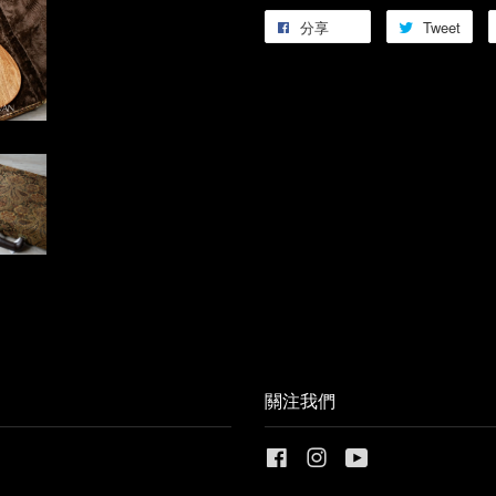
分享
Tweet
關注我們
Facebook
Instagram
YouTube