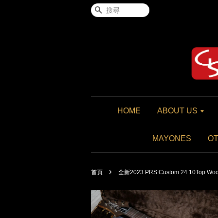
搜尋
HOME
ABOUT US
MAYONES
O
›
首頁
全新2023 PRS Custom 24 10Top Wood