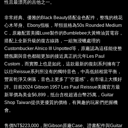
性且最漂亮的吉他之一。
非常經典、優雅的Black Beauty搭配金色配件，整塊的桃花
心木琴身、Ebony指板，琴頸規格為50s Rounded Medium
C，原廠配置美國Luxe製作的Bumblebee大黃蜂油質電容，
搭配上全新升級的復古線路，一組無浸蠟處理的
Custombucker Alnico III Unpotted等，原廠認為這樣能使整
體氛圍與音色都能更加的接近真正的元年Les Paul
Custom，而實際上也是如此，這款最新的復刻系列擁有了
以往Reissue系列所沒有的獨特音色，中高低頻相當平衡，
豐富乾淨又俐落，音色上更多了"空靈感"，在市場上大獲好
評。目前2024 Gibson 1957 Les Paul Reissue美國官方最
新單價為美金$6,899，抵台含稅超過台幣25萬，Guitar
Shop Taiwan提供更優質的價格，有興趣的玩家們把握機
會。
售價NT$223,000，附Gibson原廠Case、證書配件與Guitar