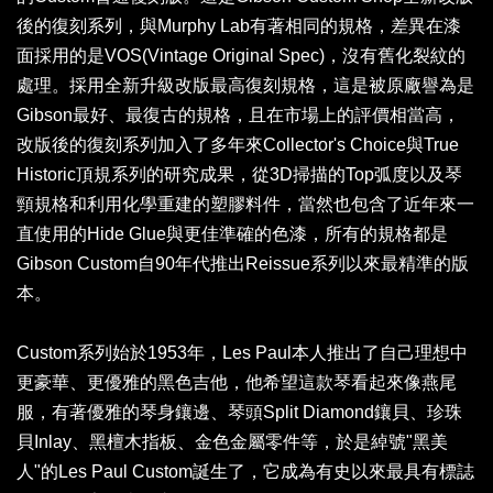
後的復刻系列，與Murphy Lab有著相同的規格，差異在漆
面採用的是VOS(Vintage Original Spec)，沒有舊化裂紋的
處理。採用全新升級改版最高復刻規格，這是被原廠譽為是
Gibson最好、最復古的規格，且在市場上的評價相當高，
改版後的復刻系列加入了多年來Collector's Choice與True
Historic頂規系列的研究成果，從3D掃描的Top弧度以及琴
頸規格和利用化學重建的塑膠料件，當然也包含了近年來一
直使用的Hide Glue與更佳準確的色漆，所有的規格都是
Gibson Custom自90年代推出Reissue系列以來最精準的版
本。
Custom系列始於1953年，Les Paul本人推出了自己理想中
更豪華、更優雅的黑色吉他，他希望這款琴看起來像燕尾
服，有著優雅的琴身鑲邊、琴頭Split Diamond鑲貝、珍珠
貝Inlay、黑檀木指板、金色金屬零件等，於是綽號"黑美
人"的Les Paul Custom誕生了，它成為有史以來最具有標誌