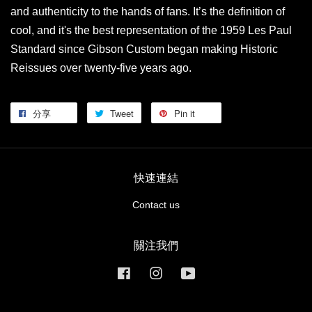
and authenticity to the hands of fans. It’s the definition of
cool, and it's the best representation of the 1959 Les Paul
Standard since Gibson Custom began making Historic
Reissues over twenty-five years ago.
分享
Tweet
Pin it
快速連結
Contact us
關注我們
Facebook
Instagram
YouTube