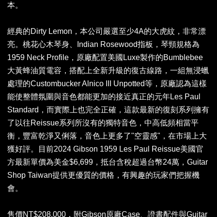
本。
經典的Dirty Lemon，本公司嚴選至少4A的大虎紋，非常漂
亮。桃花心木琴身、Indian Rosewood指板，琴頸規格為
1959 Neck Profile，原廠配置美國Luxe製作的Bumblebee
大黃蜂油質電容，搭配上全新升級的復古線路，一組無浸蠟
處理的Custombucker Alnico III Unpotted等，原廠認為這樣
能使整體氛圍與音色都能更加的接近真正的元年Les Paul
Standard，而實際上也完全正確，這款最新的復刻系列擁有
了以往Reissue系列所沒有的獨特音色，中高低頻相當平
衡，豐富乾淨又俐落，音色上更多了"空靈感"，在市場上大
獲好評。目前2024 Gibson 1959 Les Paul Reissue美國官
方最新單價為美金$6,699，抵台含稅超過台幣24萬，Guitar
Shop Taiwan提供更優質的價格，有興趣的玩家們把握機
會。
售價NT$208,000，附Gibson原廠Case、證書配件與Guitar