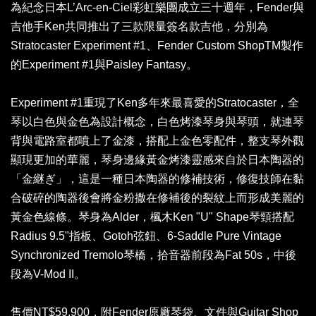
為紀念日本L’Arc-en-Ciel彩虹樂團成立三十週年，Fender與
吉他手Ken共同推出了三款限量簽名款吉他，分別為
Stratocaster Experiment #1、Fender Custom ShopTM製作
的Experiment #1與Paisley Fantasy。
Experiment #1重現了Ken多年來最喜愛的Stratocaster，全
琴以白色與金色為設計概念，白色烤漆琴身與琴頭，就連琴
背與電路室都噴上了金漆，搭配上金色零配件，整支琴外觀
顯現更加的華麗，琴身邊緣黃金烤漆靈感來自於日本陶器的
「金継ぎ」，這是一種日本陶器的修補技術，修復技師在黏
合破碎的陶器後會將金粉撒在修補後的裂紋上而形成美麗的
黃金色線條。琴身為Alder，楓木Ken "U" Shape琴頸搭配
Radius 9.5"指板、Gotoh弦鈕、6-Saddle Pure Vintage
Synchronized Tremolo琴橋，拾音器前段為Fat 50s，中後
段為V-Mod II。
售價NT$59,900，附Fender原廠琴袋、文件與Guitar Shop