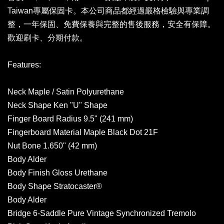
Taiwan專屬保固卡。本公司商品都經過嚴格檢驗與專業調
整，一年保固、免費保養與完整的售後服務，安全有保障。
歡迎刷卡、分期付款。
Features:
Neck Maple / Satin Polyurethane
Neck Shape Ken "U" Shape
Finger Board Radius 9.5" (241 mm)
Fingerboard Material Maple Black Dot 21F
Nut Bone 1.650" (42 mm)
Body Alder
Body Finish Gloss Urethane
Body Shape Stratocaster®
Body Alder
Bridge 6-Saddle Pure Vintage Synchronized Tremolo