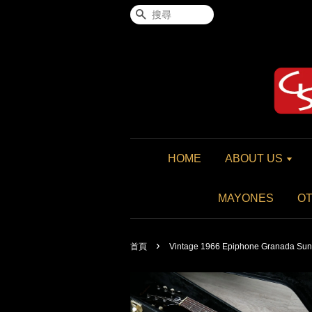
搜尋
HOME
ABOUT US
MAYONES
O
›
首頁
Vintage 1966 Epiphone Granada Sun