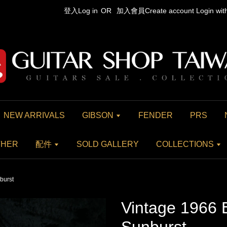
登入Log in
OR
加入會員Create account
Login wi
NEW ARRIVALS
GIBSON
FENDER
PRS
THER
配件
SOLD GALLERY
COLLECTIONS
burst
Vintage 1966