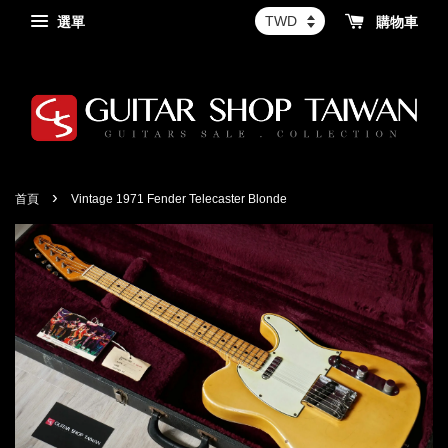
選單
購物車
›
首頁
Vintage 1971 Fender Telecaster Blonde