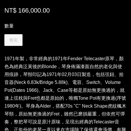
NT$ 166,000.00
數量
售完
1971年製，非常經典的1971年Fender Telecaster原琴，顏
色為經典泛黃後的Blonde，琴身佈滿漆面自然的老化與使
用痕跡，琴頸印記為1971年02月03日製造，包括弦鈕、拾
音器(Neck 6.83k/Bridge 5.88k)、電容、Switch、Volume
Pot(Dates 1966)、Jack、Case等都是原始無更換過的，就
連上弦枕與Fret也都是原始的，唯獨Tone Pot有更換過(序號
1980年)。琴身為Alder，搭配70s "C" Neck Shape虎紋楓木
琴頸，原始無更換過的Fret，雖然已磨損嚴重，但依然可彈
奏，整把琴可說是原汁原味，呈現出經典的Telecaster音
色。正年份的老琴一直以來在市場除了保值還會漲價，有興