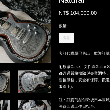
Natural
NT$ 104,000.00
數量
售完
客訂代購單已售出，歡迎訂購
附原廠Case、文件與Guitar
都經過嚴格檢驗與專業調整，
售後服務，安全有保障。歡迎
限線上)。
註：訂購商品付款後日本區域
等待四週工作日抵台。