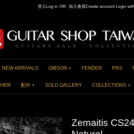
登入Log in
OR
加入會員Create account
Login wi
NEW ARRIVALS
GIBSON
FENDER
PRS
THER
配件
SOLD GALLERY
COLLECTIONS
Zemaitis CS2