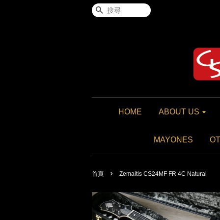
搜尋
HOME
ABOUT US
MAYONES
O
›
首頁
Zemaitis CS24MF FR 4C Natural